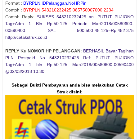
Format :
BYRPLN.IDPelanggan.NoHP.Pin
Contoh :
BYRPLN.543210232425.085750007000.2234
Contoh Reply:
SUKSES 543210232425 an. PUTUT PUJIONO
Tag+Adm 1 Bln Rp.50.125 Periode Mar/2018/00580600-
00590400. SAL 500.500-48.125=Rp.452.375
http://cetakstruk.co.id
REPLY Ke NOMOR HP PELANGGAN:
BERHASIL Bayar Tagihan
PLN Postpaid No 543210232425 Ref: PUTUT PUJIONO
Tag+Adm 1 bln Rp.50.125 Mar/2018/00580600-00590400
@02/03/2018 10:30
Sebagai Bukti Pembayaran anda bisa melakukan Cetak
Struk
disini
: